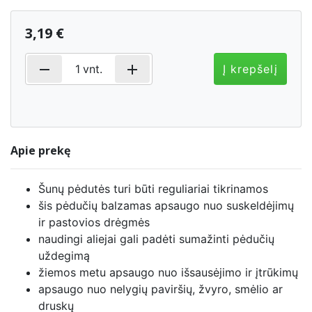
3,19 €
remove
add
1
vnt.
Į krepšelį
Apie prekę
Šunų pėdutės turi būti reguliariai tikrinamos
šis pėdučių balzamas apsaugo nuo suskeldėjimų
ir pastovios drėgmės
naudingi aliejai gali padėti sumažinti pėdučių
uždegimą
žiemos metu apsaugo nuo išsausėjimo ir įtrūkimų
apsaugo nuo nelygių paviršių, žvyro, smėlio ar
druskų