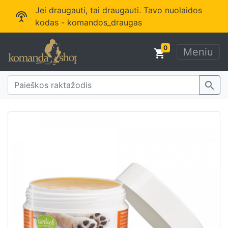
Jei draugauti, tai draugauti. Tavo nuolaidos
settings_input_antenna
kodas - komandos_draugas
0
Meniu
shopping_cart
search