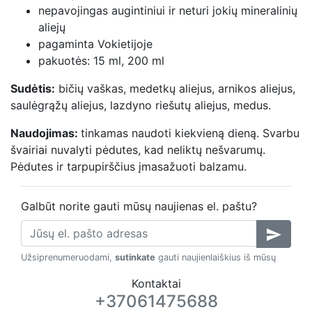
nepavojingas augintiniui ir neturi jokių mineralinių
aliejų
pagaminta Vokietijoje
pakuotės: 15 ml, 200 ml
Sudėtis:
bičių vaškas, medetkų aliejus, arnikos aliejus,
saulėgrąžų aliejus, lazdyno riešutų aliejus, medus.
Naudojimas:
tinkamas naudoti kiekvieną dieną. Svarbu
švairiai nuvalyti pėdutes, kad neliktų nešvarumų.
Pėdutes ir tarpupirščius įmasažuoti balzamu.
Galbūt norite gauti mūsų naujienas el. paštu?
send
Užsiprenumeruodami,
sutinkate
gauti naujienlaiškius iš mūsų
Kontaktai
+37061475688