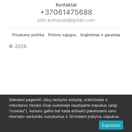
Kontaktai
+37061475688
sdm.komanda@gmail.com
Privatumo politika
Pirkimo sąlygos
Grąžinimas ir garantija
© 2026.
Siekdami pagerinti Jūsų naršymo kokybę, statistiniais ir
rinkodaros tikslais šioje svetainėje naudojame slapukus (angl.
"cookies"), kuriuos galite bet kada atšaukti pakeisdami savo
interneto naršyklės nustatymus ir ištrindami įrašytus slapukus.
Supratau!