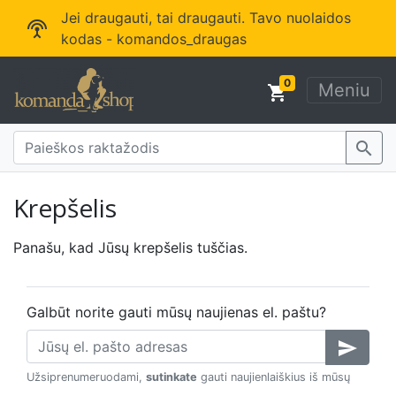
Jei draugauti, tai draugauti. Tavo nuolaidos
settings_input_antenna
kodas - komandos_draugas
0
Meniu
shopping_cart
search
Krepšelis
Panašu, kad Jūsų krepšelis tuščias.
Galbūt norite gauti mūsų naujienas el. paštu?
send
Užsiprenumeruodami,
sutinkate
gauti naujienlaiškius iš mūsų