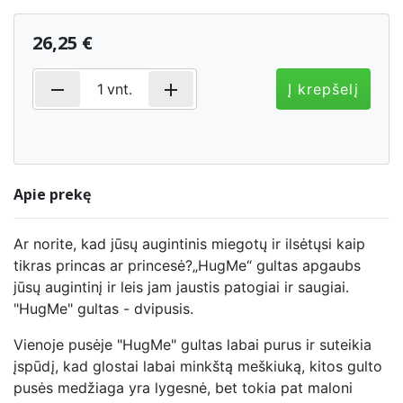
26,25 €
remove
add
1
vnt.
Į krepšelį
Apie prekę
Ar norite, kad jūsų augintinis miegotų ir ilsėtųsi kaip
tikras princas ar princesė?„HugMe“ gultas apgaubs
jūsų augintinį ir leis jam jaustis patogiai ir saugiai.
"HugMe" gultas - dvipusis.
Vienoje pusėje "HugMe" gultas labai purus ir suteikia
įspūdį, kad glostai labai minkštą meškiuką, kitos gulto
pusės medžiaga yra lygesnė, bet tokia pat maloni