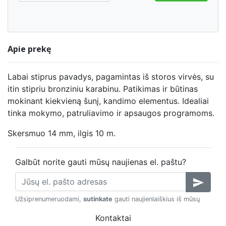
Apie prekę
Labai stiprus pavadys, pagamintas iš storos virvės, su
itin stipriu bronziniu karabinu. Patikimas ir būtinas
mokinant kiekvieną šunį, kandimo elementus. Idealiai
tinka mokymo, patruliavimo ir apsaugos programoms.
Skersmuo 14 mm, ilgis 10 m.
Galbūt norite gauti mūsų naujienas el. paštu?
send
Užsiprenumeruodami,
sutinkate
gauti naujienlaiškius iš mūsų
Kontaktai