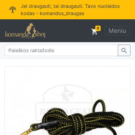
Jei draugauti, tai draugauti. Tavo nuolaidos
settings_input_antenna
kodas - komandos_draugas
0
Meniu
shopping_cart
search