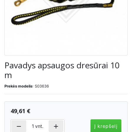
Pavadys apsaugos dresūrai 10
m
Prekės modelis
: S03636
49,61 €
remove
add
1
vnt.
Į krepšelį