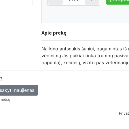
Apie prekę
Nailono antsnukis šuniui, pagamintas iš m
vėdinimą.Jis puikiai tinka trumpų pasiva
papuola), kelionių, vizito pas veterinar
u?
sakyti naujienas
š mūsų
Priva