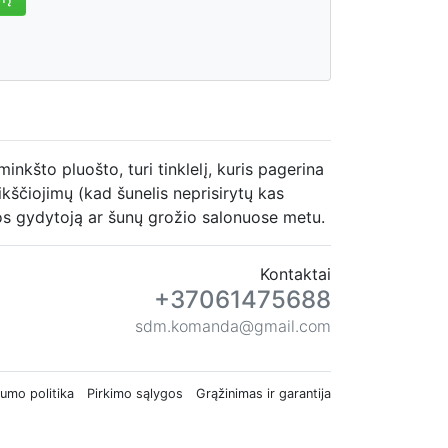
inkšto pluošto, turi tinklelį, kuris pagerina
ikščiojimų (kad šunelis neprisirytų kas
ijos gydytoją ar šunų grožio salonuose metu.
Kontaktai
+37061475688
sdm.komanda@gmail.com
tumo politika
Pirkimo sąlygos
Grąžinimas ir garantija