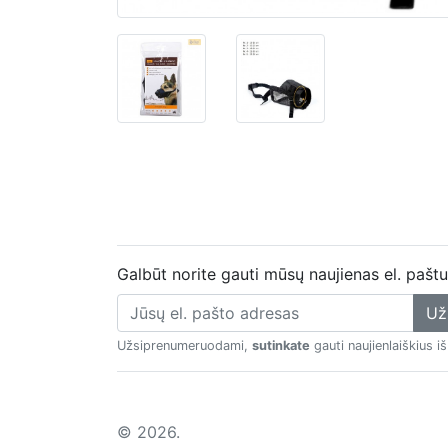
Galbūt norite gauti mūsų naujienas el. pašt
Už
Užsiprenumeruodami,
sutinkate
gauti naujienlaiškius i
© 2026.