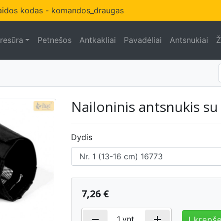
olaidos kodas - komandos_draugas
resūra
Petnešos
Antkakliai
Pavadėliai
Antsnukiai
Ž
Nailoninis antsnukis su 
Dydis
7,26 €
remove
add
1
vnt.
Į krepše