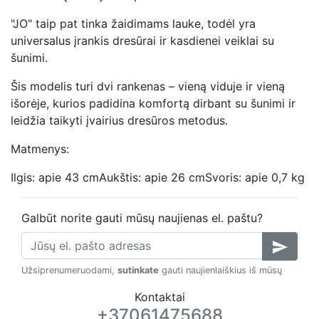
"JO" taip pat tinka žaidimams lauke, todėl yra
universalus įrankis dresūrai ir kasdienei veiklai su
šunimi.
Šis modelis turi dvi rankenas – vieną viduje ir vieną
išorėje, kurios padidina komfortą dirbant su šunimi ir
leidžia taikyti įvairius dresūros metodus.
Matmenys:
Ilgis: apie 43 cmAukštis: apie 26 cmSvoris: apie 0,7 kg
Galbūt norite gauti mūsų naujienas el. paštu?
send
Užsiprenumeruodami,
sutinkate
gauti naujienlaiškius iš mūsų
Kontaktai
+37061475688