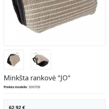
Minkšta rankovė "JO"
Prekės modelis
: S00709
62,92 €