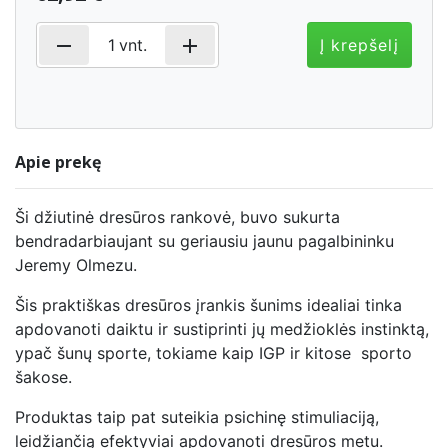
remove
add
1
vnt.
Į krepšelį
Apie prekę
Ši džiutinė dresūros rankovė, buvo sukurta
bendradarbiaujant su geriausiu jaunu pagalbininku
Jeremy Olmezu.
Šis praktiškas dresūros įrankis šunims idealiai tinka
apdovanoti daiktu ir sustiprinti jų medžioklės instinktą,
ypač šunų sporte, tokiame kaip IGP ir kitose sporto
šakose.
Produktas taip pat suteikia psichinę stimuliaciją,
leidžiančią efektyviai apdovanoti dresūros metu.