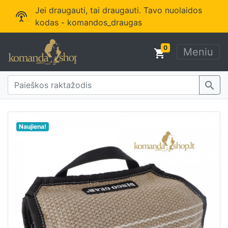
Jei draugauti, tai draugauti. Tavo nuolaidos
settings_input_antenna
kodas - komandos_draugas
0
Meniu
shopping_cart
search
Naujiena!