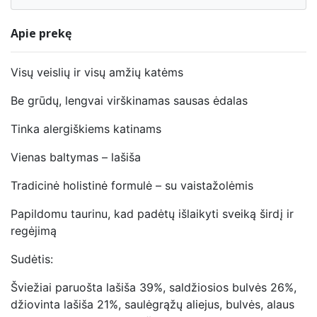
Apie prekę
Visų veislių ir visų amžių katėms
Be grūdų, lengvai virškinamas sausas ėdalas
Tinka alergiškiems katinams
Vienas baltymas – lašiša
Tradicinė holistinė formulė – su vaistažolėmis
Papildomu taurinu, kad padėtų išlaikyti sveiką širdį ir
regėjimą
Sudėtis:
Šviežiai paruošta lašiša 39%, saldžiosios bulvės 26%,
džiovinta lašiša 21%, saulėgrąžų aliejus, bulvės, alaus