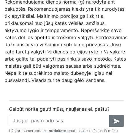
Rekomenduojama dienos norma (g) nurodyta ant
pakuotės. Rekomenduojamas kiekis yra tik nurodytas
tik apytiksliai. Maitinimo porcijos gali skirtis
priklausomai nuo jūsų katės veislės, amžiaus,
aktyvumo lygio ir temperamento. Neperšerkite savo
katės dėl jos apetito ir troškimo valgyti. Perdozavimas
dažniausiai yra virškinimo sutrikimo priežastis. Jūsų
katė turėtų valgyti ½ dienos porcijos ryte ir ½ vakare
arba galite tai padaryti pasirinkus savo metodą. Katės
maistas gali būti valgomas sausas arba sudrėkintas.
Nepalikite sudrėkinto maisto dubenyje ilgiau nei
pusvalandį. Visada turite daug gėlo vandens.
Galbūt norite gauti mūsų naujienas el. paštu?
send
Užsiprenumeruodami,
sutinkate
gauti naujienlaiškius iš mūsų