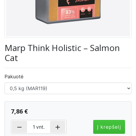
Marp Think Holistic – Salmon
Cat
Pakuotė
7,86 €
remove
add
1
vnt.
Į krepšelį