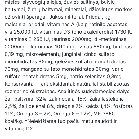
mielės, alyvuogių aliejus, žuvies sultinys, bulvių
baltymai, žirnių baltymai, mineralai, džiovintos morkos,
džiovinti šparagai, Jukos milteliai. Priedai, kg:
maistiniai priedai: vitaminas A (kaip retinilo acetatas)
yra 25,000 IU, vitaminas D3 (cholekalciferolis) 1730 IU,
vitaminas E 255 IU, taurinas 2000mg, dl-metioninas
2200mg, l-karnitinas 1010 mg, lizinas 660mg, biotinas
0,19 mg, mikroelementų junginiai: cinko sulfato
monohidratas 95mg, geležies sulfato monohidratas
70mg, mangano sulfato monohidratas 30mg, vario
sulfato pentahidratas 5mg, natrio selenitas 0,3mg.
Konservantai ir antioksidantai: natūraliai stabilizuotas
rozmarino ekstraktas. Analitinės sudedamosios dalys:
žali baltymai 32%, žali riebalai 15%, žalia ląsteliena
2,5%, žali pelenai 8%, drėgnis 7%, kalcis 1,4%, fosforas
1,1%, Omega 3 – 2%, Omega 6 – 1,2%, ME 3850
kcal/kg. *Neleidžiama tuo pačiu metu naudoti ir
vitaminą D2.