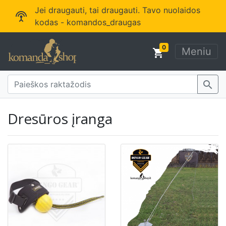
Jei draugauti, tai draugauti. Tavo nuolaidos
settings_input_antenna
kodas - komandos_draugas
0
Meniu
shopping_cart
search
Dresūros įranga