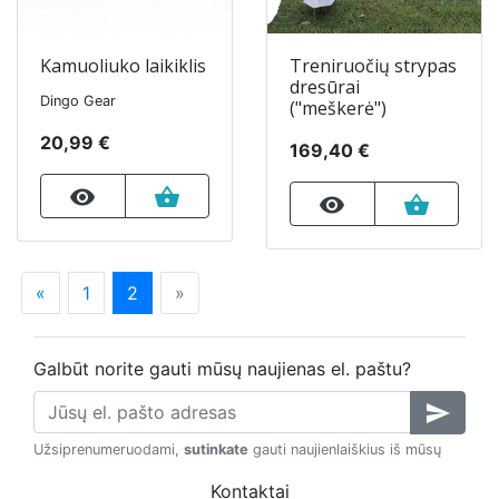
Kamuoliuko laikiklis
Treniruočių strypas
dresūrai
Dingo Gear
("meškerė")
20,99 €
169,40 €
remove_red_eye
shopping_basket
remove_red_eye
shopping_basket
«
1
2
»
Galbūt norite gauti mūsų naujienas el. paštu?
send
Užsiprenumeruodami,
sutinkate
gauti naujienlaiškius iš mūsų
Kontaktai