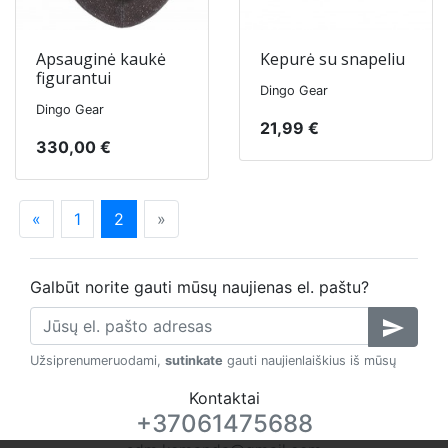
Apsauginė kaukė
Kepurė su snapeliu
figurantui
Dingo Gear
Dingo Gear
21,99 €
330,00 €
«
1
2
»
Galbūt norite gauti mūsų naujienas el. paštu?
send
Užsiprenumeruodami,
sutinkate
gauti naujienlaiškius iš mūsų
Kontaktai
+37061475688