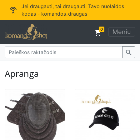
Jei draugauti, tai draugauti. Tavo nuolaidos
settings_input_antenna
kodas - komandos_draugas
0
Meniu
shopping_cart
search
Apranga