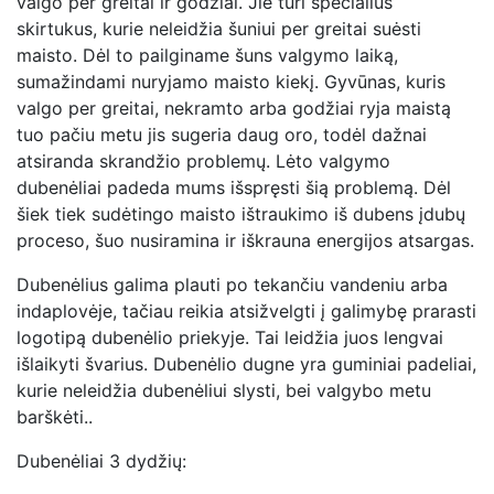
valgo per greitai ir godžiai. Jie turi specialius
skirtukus, kurie neleidžia šuniui per greitai suėsti
maisto. Dėl to pailginame šuns valgymo laiką,
sumažindami nuryjamo maisto kiekį. Gyvūnas, kuris
valgo per greitai, nekramto arba godžiai ryja maistą
tuo pačiu metu jis sugeria daug oro, todėl dažnai
atsiranda skrandžio problemų. Lėto valgymo
dubenėliai padeda mums išspręsti šią problemą. Dėl
šiek tiek sudėtingo maisto ištraukimo iš dubens įdubų
proceso, šuo nusiramina ir iškrauna energijos atsargas.
Dubenėlius galima plauti po tekančiu vandeniu arba
indaplovėje, tačiau reikia atsižvelgti į galimybę prarasti
logotipą dubenėlio priekyje. Tai leidžia juos lengvai
išlaikyti švarius. Dubenėlio dugne yra guminiai padeliai,
kurie neleidžia dubenėliui slysti, bei valgybo metu
barškėti..
Dubenėliai 3 dydžių: