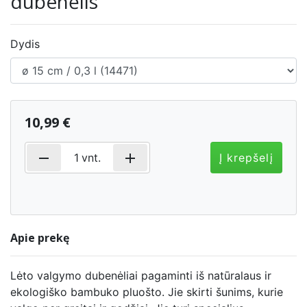
dubenėlis
Dydis
10,99 €
remove
add
1
vnt.
Į krepšelį
Apie prekę
Lėto valgymo dubenėliai pagaminti iš natūralaus ir
ekologiško bambuko pluošto. Jie skirti šunims, kurie