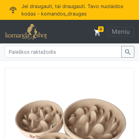
Jei draugauti, tai draugauti. Tavo nuolaidos
settings_input_antenna
kodas - komandos_draugas
0
Meniu
shopping_cart
search